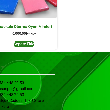
naokulu Oturma Oyun Minderi
6.000,00
₺
+ KDV
Sepete Ekle
şim
534 448 29 53
nsaspor@gmail.com
534 448 29 53
elçuk Caddesi 14/D Siteler
nkara