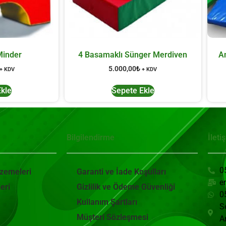
Minder
4 Basamaklı Sünger Merdiven
A
5.000,00
₺
+ KDV
+ KDV
Ekle
Sepete Ekle
Bilgilendirme
İleti
0
lzemeleri
Garanti ve İade Koşulları
e
eri
Gizlilik ve Ödeme Güvenliği
0
Kullanım Şartları
S
Müşteri Sözleşmesi
A