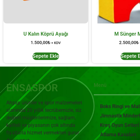
U Kalın Köprü Ayağı
M Sünger 
1.500,00
₺
2.500,00
₺
+ KDV
Sepete Ekle
Sepete 
ENSASPOR
Menü
Ahşap ürünler ve spor malzemeleri
Boks Ringi ve Ma
alanında 20 yıllık tecrübemizle, siz
Jimnastik Minderl
değerli müşterilerimize, sağlam,
kaliteli ve piyasanın çok altında
Kreş Oyun Setleri
fiyatlarla hizmet vermekten gurur
Atlama Kasaları