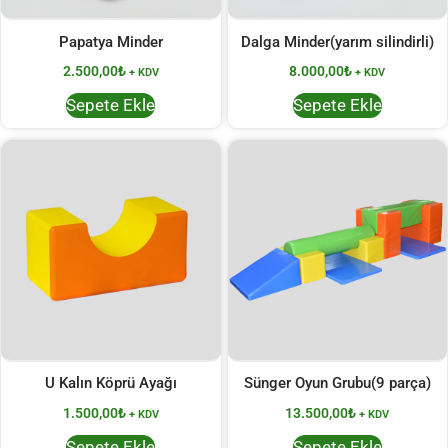
Papatya Minder
Dalga Minder(yarım silindirli)
2.500,00
₺
8.000,00
₺
+ KDV
+ KDV
Sepete Ekle
Sepete Ekle
U Kalın Köprü Ayağı
Sünger Oyun Grubu(9 parça)
1.500,00
₺
13.500,00
₺
+ KDV
+ KDV
Sepete Ekle
Sepete Ekle