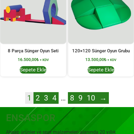
8 Parça Sünger Oyun Seti
120×120 Sünger Oyun Grubu
16.500,00
₺
13.500,00
₺
+ KDV
+ KDV
Sepete Ekle
Sepete Ekle
1
2
3
4
…
8
9
10
→
ENSASPOR
Ahşap ürünler ve spor malzemeleri alanında 20 yıllık