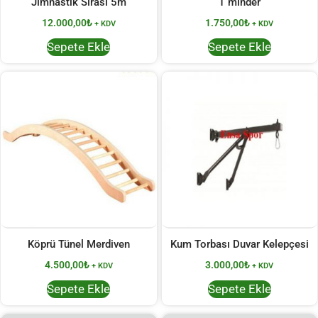
Jimnastik Sırası 5m
T minder
12.000,00
₺
1.750,00
₺
+ KDV
+ KDV
Sepete Ekle
Sepete Ekle
Köprü Tünel Merdiven
Kum Torbası Duvar Kelepçesi
4.500,00
₺
3.000,00
₺
+ KDV
+ KDV
Sepete Ekle
Sepete Ekle