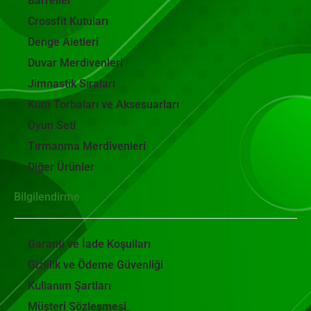
Barreller
Crossfit Kutuları
Denge Aletleri
Duvar Merdivenleri
Jimnastik Sıraları
Kum Torbaları ve Aksesuarları
Oyun Seti
Tırmanma Merdivenleri
Diğer Ürünler
Bilgilendirme
Garanti ve İade Koşulları
Gizlilik ve Ödeme Güvenliği
Kullanım Şartları
Müşteri Sözleşmesi