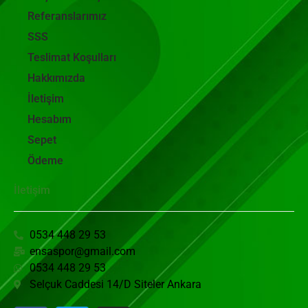
Referanslarımız
SSS
Teslimat Koşulları
Hakkımızda
İletişim
Hesabım
Sepet
Ödeme
İletişim
0534 448 29 53
ensaspor@gmail.com
0534 448 29 53
Selçuk Caddesi 14/D Siteler Ankara