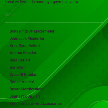
koşul ve fiyatlarla sunmaya gayret ediyoruz.
Menü
Boks Ringi ve Malzemeleri
Jimnastik Minderleri
Kreş Oyun Setleri
Atlama Kasaları
Bale Barları
Barreller
Crossfit Kutuları
Denge Aletleri
Duvar Merdivenleri
Jimnastik Sıraları
Kum Torbaları ve Aksesuarları