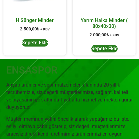
H Sünger Minder
Yarım Halka Minder (
80x40x30)
2.500,00
₺
+ KDV
2.000,00
₺
+ KDV
Sepete Ekle
Sepete Ekle
ENSASPOR
Ahşap ürünler ve spor malzemeleri alanında 20 yıllık
tecrübemizle, siz değerli müşterilerimize, sağlam, kaliteli
ve piyasanın çok altında fiyatlarla hizmet vermekten gurur
duyuyoruz.
Müşteri memnuniyetini öncelik alarak yaptığımız bu işte,
en iyi olmaya çaba gösterip, siz değerli müşterilerimize
aracısız direkt kendi üretimimiz ürünlerimizi en uygun