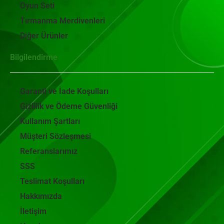
Oyun Seti
Tırmanma Merdivenleri
Diğer Ürünler
Bilgilendirme
Garanti ve İade Koşulları
Gizlilik ve Ödeme Güvenliği
Kullanım Şartları
Müşteri Sözleşmesi
Referanslarımız
SSS
Teslimat Koşulları
Hakkımızda
İletişim