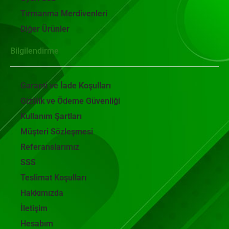
Tırmanma Merdivenleri
Diğer Ürünler
Bilgilendirme
Garanti ve İade Koşulları
Gizlilik ve Ödeme Güvenliği
Kullanım Şartları
Müşteri Sözleşmesi
Referanslarımız
SSS
Teslimat Koşulları
Hakkımızda
İletişim
Hesabım