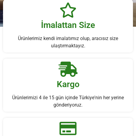
İmalattan Size
Ürünlerimiz kendi imalatımız olup, aracısız size
ulaştırmaktayız.
Farklı Ölçülerde, Burada
Listelenmemiş Bir Ürün Arıyorsanız,
İstekleriniz Doğrultusunda O Ürünü
de İmal Ediyoruz.
Kargo
KEŞFET
Ürünlerimizi 4 ile 15 gün içinde Türkiye'nin her yerine
gönderiyoruz.