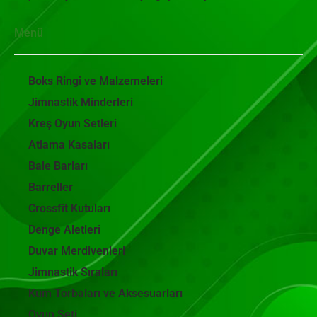
Menü
Boks Ringi ve Malzemeleri
Jimnastik Minderleri
Kreş Oyun Setleri
Atlama Kasaları
Bale Barları
Barreller
Crossfit Kutuları
Denge Aletleri
Duvar Merdivenleri
Jimnastik Sıraları
Kum Torbaları ve Aksesuarları
Oyun Seti