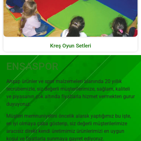
Kreş Oyun Setleri
ENSASPOR
Ahşap ürünler ve spor malzemeleri alanında 20 yıllık
tecrübemizle, siz değerli müşterilerimize, sağlam, kaliteli
ve piyasanın çok altında fiyatlarla hizmet vermekten gurur
duyuyoruz.
Müşteri memnuniyetini öncelik alarak yaptığımız bu işte,
en iyi olmaya çaba gösterip, siz değerli müşterilerimize
aracısız direkt kendi üretimimiz ürünlerimizi en uygun
koşul ve fiyatlarla sunmaya gayret ediyoruz.