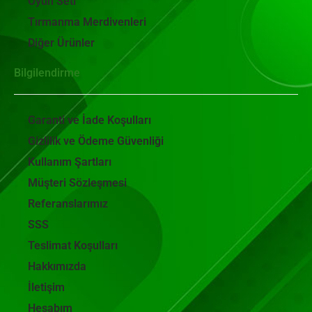
Oyun Seti
Tırmanma Merdivenleri
Diğer Ürünler
Bilgilendirme
Garanti ve İade Koşulları
Gizlilik ve Ödeme Güvenliği
Kullanım Şartları
Müşteri Sözleşmesi
Referanslarımız
SSS
Teslimat Koşulları
Hakkımızda
İletişim
Hesabım