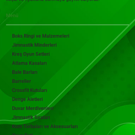
Menü
Boks Ringi ve Malzemeleri
Jimnastik Minderleri
Kreş Oyun Setleri
Atlama Kasaları
Bale Barları
Barreller
Crossfit Kutuları
Denge Aletleri
Duvar Merdivenleri
Jimnastik Sıraları
Kum Torbaları ve Aksesuarları