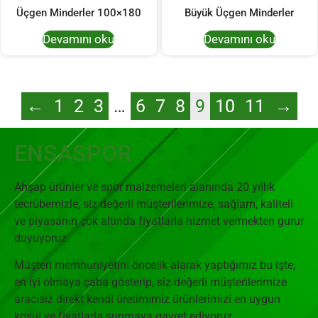
Üçgen Minderler 100×180
Büyük Üçgen Minderler
Devamını oku
Devamını oku
←
1
2
3
…
6
7
8
9
10
11
→
ENSASPOR
Ahşap ürünler ve spor malzemeleri alanında 20 yıllık
tecrübemizle, siz değerli müşterilerimize, sağlam, kaliteli
ve piyasanın çok altında fiyatlarla hizmet vermekten gurur
duyuyoruz.
Müşteri memnuniyetini öncelik alarak yaptığımız bu işte,
en iyi olmaya çaba gösterip, siz değerli müşterilerimize
aracısız direkt kendi üretimimiz ürünlerimizi en uygun
koşul ve fiyatlarla sunmaya gayret ediyoruz.